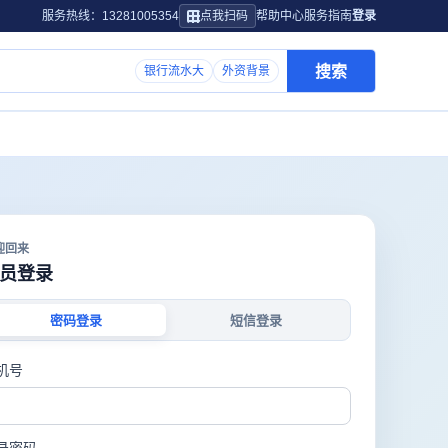
服务热线：13281005354
点我扫码
帮助中心
服务指南
登录
搜索
银行流水大
外资背景
迎回来
员登录
密码登录
短信登录
机号
录密码