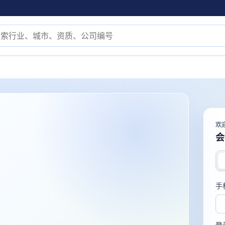
欢
会
手
登