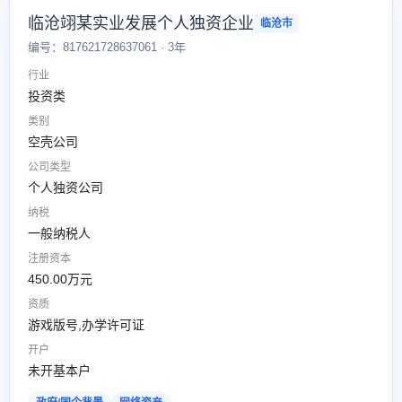
临沧翊某实业发展个人独资企业
临沧市
编号：817621728637061 · 3年
行业
投资类
类别
空壳公司
公司类型
个人独资公司
纳税
一般纳税人
注册资本
450.00万元
资质
游戏版号,办学许可证
开户
未开基本户