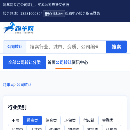
跑羊网专注公司转让，买卖公司靠谱又便捷
服务热线：13281005354
点我扫码
帮助中心
服务指南
登录
搜索
公司转让
全部公司转让分类
首页
公司转让
资讯中心
跑羊网
>
公司转让
行业类别
不限
投资类
综合类
环保类
供应链
金融类
房产类
人才类
代理类
物流类
贸易类
科技类