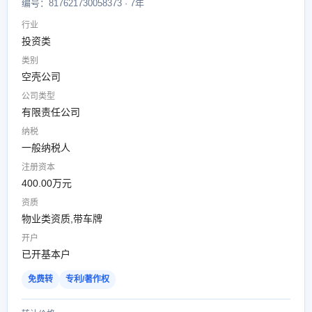
编号：817621730058373 · 7年
行业
投资类
类别
空壳公司
公司类型
有限责任公司
纳税
一般纳税人
注册资本
400.00万元
资质
物业类资质,带车牌
开户
已开基本户
免费转
专利/著作权