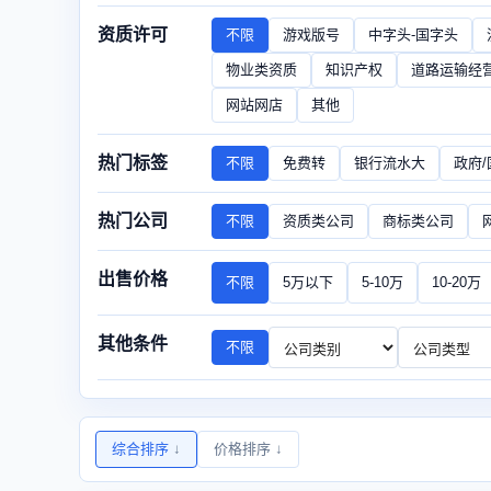
资质许可
不限
游戏版号
中字头-国字头
物业类资质
知识产权
道路运输经
网站网店
其他
热门标签
不限
免费转
银行流水大
政府
热门公司
不限
资质类公司
商标类公司
出售价格
不限
5万以下
5-10万
10-20万
其他条件
不限
综合排序
↓
价格排序
↓