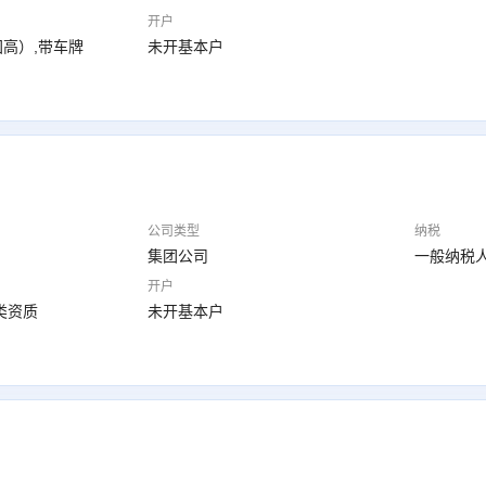
开户
高）,带车牌
未开基本户
公司类型
纳税
集团公司
一般纳税
开户
类资质
未开基本户