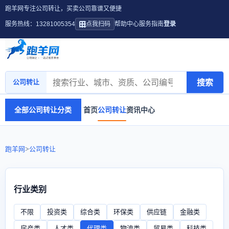
跑羊网专注公司转让，买卖公司靠谱又便捷
服务热线：13281005354
点我扫码
帮助中心
服务指南
登录
搜索
公司转让
全部公司转让分类
首页
公司转让
资讯中心
跑羊网
>
公司转让
行业类别
不限
投资类
综合类
环保类
供应链
金融类
房产类
人才类
代理类
物流类
贸易类
科技类