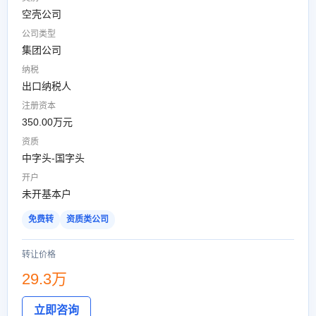
空壳公司
公司类型
集团公司
纳税
出口纳税人
注册资本
350.00万元
资质
中字头-国字头
开户
未开基本户
免费转
资质类公司
转让价格
29.3万
立即咨询