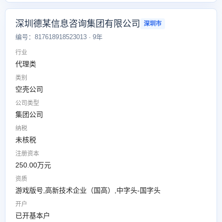
深圳德某信息咨询集团有限公司
深圳市
编号：817618918523013 · 9年
行业
代理类
类别
空壳公司
公司类型
集团公司
纳税
未核税
注册资本
250.00万元
资质
游戏版号,高新技术企业（国高）,中字头-国字头
开户
已开基本户