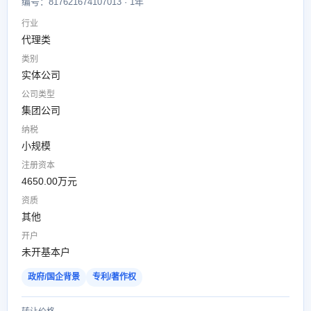
编号：817621674107013 · 1年
行业
代理类
类别
实体公司
公司类型
集团公司
纳税
小规模
注册资本
4650.00万元
资质
其他
开户
未开基本户
政府/国企背景
专利/著作权