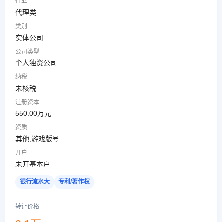
行业
代理类
类别
实体公司
公司类型
个人独资公司
纳税
未核税
注册资本
550.00万元
资质
其他,游戏版号
开户
未开基本户
银行流水大
专利/著作权
转让价格