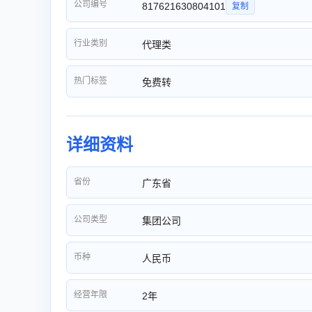
公司编号
817621630804101
复制
行业类别
代理类
热门标签
免费转
详细资料
省份
广东省
公司类型
集团公司
币种
人民币
经营年限
2年