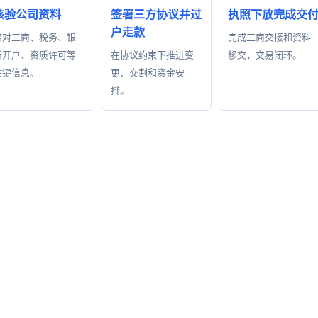
核验公司资料
签署三方协议并过
执照下放完成交
户走款
核对工商、税务、银
完成工商交接和资料
行开户、资质许可等
在协议约束下推进变
移交，交易闭环。
关键信息。
更、交割和资金安
排。