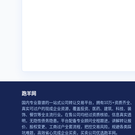
跑羊网
国内专业靠谱的一站式公司转让交易平台，拥有10万+资质齐全、
真实可过户的现成企业资源，覆盖投资、医药、建筑、科技、装
饰、餐饮等全主流行业。在售公司均经过资质核验，信息真实透
明，无隐性债务隐患。平台配备专业顾问全程跟进，讲解转让报
价、股权变更、工商过户全套流程，把控交易风险，规避各类踩
坑难题，高效省心完成企业买卖，买卖公司优选跑羊网。