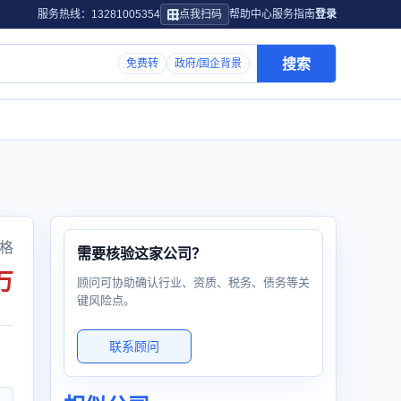
服务热线：13281005354
点我扫码
帮助中心
服务指南
登录
搜索
免费转
政府/国企背景
格
需要核验这家公司？
万
顾问可协助确认行业、资质、税务、债务等关
键风险点。
联系顾问