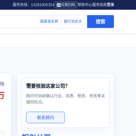
服务热线：13281005354
点我扫码
帮助中心
服务指南
登录
搜索
国家局名称
银行流水大
格
需要核验这家公司？
万
顾问可协助确认行业、资质、税务、债务等关
键风险点。
联系顾问