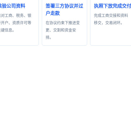
核验公司资料
签署三方协议并过
执照下放完成交
户走款
核对工商、税务、银
完成工商交接和资料
行开户、资质许可等
在协议约束下推进变
移交，交易闭环。
关键信息。
更、交割和资金安
排。