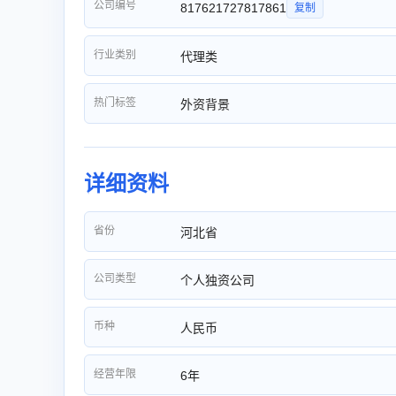
公司编号
817621727817861
复制
行业类别
代理类
热门标签
外资背景
详细资料
省份
河北省
公司类型
个人独资公司
币种
人民币
经营年限
6年