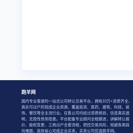
跑羊网
国内专业靠谱的一站式公司转让交易平台，拥有10万+资质齐全、
真实可过户的现成企业资源，覆盖投资、医药、建筑、科技、装
饰、餐饮等全主流行业。在售公司均经过资质核验，信息真实透
明，无隐性债务隐患。平台配备专业顾问全程跟进，讲解转让报
价、股权变更、工商过户全套流程，把控交易风险，规避各类踩
坑难题，高效省心完成企业买卖，买卖公司优选跑羊网。