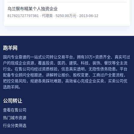
乌兰察布精某个人独资企业
817621727797381 · 代理类 · 5250.00万元 · 2013-06-12
跑羊网
国内专业靠谱的一站式公司转让交易平台，拥有10万+资质齐全、真实可过
户的现成企业资源，覆盖投资、医药、建筑、科技、装饰、餐饮等全主流
行业。在售公司均经过资质核验，信息真实透明，无隐性债务隐患。平台
配备专业顾问全程跟进，讲解转让报价、股权变更、工商过户全套流程，
把控交易风险，规避各类踩坑难题，高效省心完成企业买卖，买卖公司优
选跑羊网。
公司转让
查看在售公司
热门城市资源
行业分类筛选