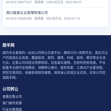
817621728477317 · 投资类 · 1350.00万元 · 2012-06-07
周口榆某企业管理有限公司
817621728391301 · 投资类 · 350.00万元 · 2015-07-13
跑羊网
国内专业靠谱的一站式公司转让交易平台，拥有10万+资质齐全、真实可过
户的现成企业资源，覆盖投资、医药、建筑、科技、装饰、餐饮等全主流
行业。在售公司均经过资质核验，信息真实透明，无隐性债务隐患。平台
配备专业顾问全程跟进，讲解转让报价、股权变更、工商过户全套流程，
把控交易风险，规避各类踩坑难题，高效省心完成企业买卖，买卖公司优
选跑羊网。
公司转让
查看在售公司
热门城市资源
行业分类筛选