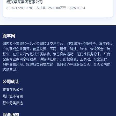
绍兴粲某集团有限公司
817621728923781 · 人才类 · 2500.00万元 · 2025-03-24
跑羊网
国内专业靠谱的一站式公司转让交易平台，拥有10万+资质齐全、真实可过
户的现成企业资源，覆盖投资、医药、建筑、科技、装饰、餐饮等全主流
行业。在售公司均经过资质核验，信息真实透明，无隐性债务隐患。平台
配备专业顾问全程跟进，讲解转让报价、股权变更、工商过户全套流程，
把控交易风险，规避各类踩坑难题，高效省心完成企业买卖，买卖公司优
选跑羊网。
公司转让
查看在售公司
热门城市资源
行业分类筛选
服务指南