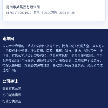
德州承某集团有限公司
817621730001029 · 其他 · 800.00万元 · 2023-04-26
跑羊网
国内专业靠谱的一站式公司转让交易平台，拥有10万+资质齐全、真实可过
户的现成企业资源，覆盖投资、医药、建筑、科技、装饰、餐饮等全主流
行业。在售公司均经过资质核验，信息真实透明，无隐性债务隐患。平台
配备专业顾问全程跟进，讲解转让报价、股权变更、工商过户全套流程，
把控交易风险，规避各类踩坑难题，高效省心完成企业买卖，买卖公司优
选跑羊网。
公司转让
查看在售公司
热门城市资源
行业分类筛选