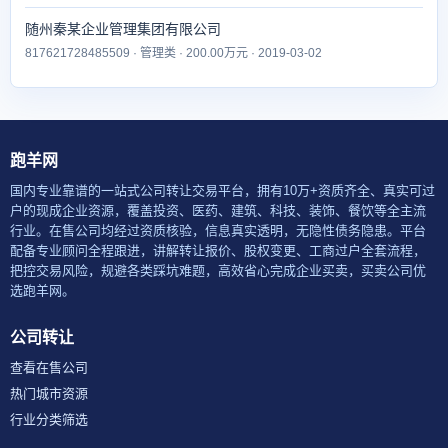
随州秦某企业管理集团有限公司
817621728485509 · 管理类 · 200.00万元 · 2019-03-02
跑羊网
国内专业靠谱的一站式公司转让交易平台，拥有10万+资质齐全、真实可过
户的现成企业资源，覆盖投资、医药、建筑、科技、装饰、餐饮等全主流
行业。在售公司均经过资质核验，信息真实透明，无隐性债务隐患。平台
配备专业顾问全程跟进，讲解转让报价、股权变更、工商过户全套流程，
把控交易风险，规避各类踩坑难题，高效省心完成企业买卖，买卖公司优
选跑羊网。
公司转让
查看在售公司
热门城市资源
行业分类筛选