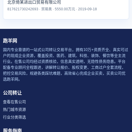
北京倚某进出口贸易有限公司
817621730242693 · 贸易类 · 5550.00万元 · 2019-09-18
跑羊网
国内专业靠谱的一站式公司转让交易平台，拥有10万+资质齐全、真实可过
户的现成企业资源，覆盖投资、医药、建筑、科技、装饰、餐饮等全主流
行业。在售公司均经过资质核验，信息真实透明，无隐性债务隐患。平台
配备专业顾问全程跟进，讲解转让报价、股权变更、工商过户全套流程，
把控交易风险，规避各类踩坑难题，高效省心完成企业买卖，买卖公司优
选跑羊网。
公司转让
查看在售公司
热门城市资源
行业分类筛选
服务指南