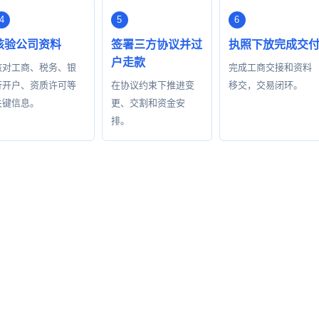
核验公司资料
签署三方协议并过
执照下放完成交
户走款
核对工商、税务、银
完成工商交接和资料
行开户、资质许可等
在协议约束下推进变
移交，交易闭环。
关键信息。
更、交割和资金安
排。