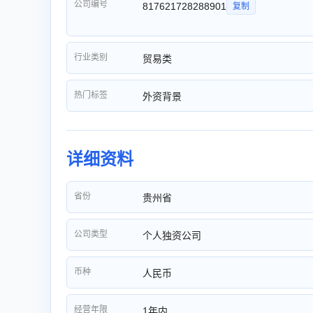
公司编号
817621728288901
复制
行业类别
贸易类
热门标签
外资背景
详细资料
省份
贵州省
公司类型
个人独资公司
币种
人民币
经营年限
1年内