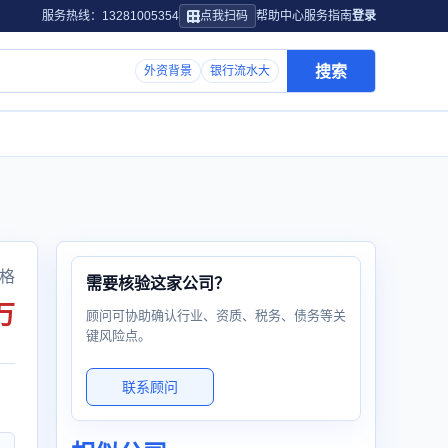
服务热线：13281005354
点我扫码
帮助中心
服务指南
登录
搜索
外资背景
银行流水大
格
需要核验这家公司？
万
顾问可协助确认行业、资质、税务、债务等关
键风险点。
联系顾问