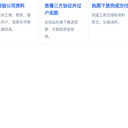
核验公司资料
签署三方协议并过
执照下放完成交
户走款
核对工商、税务、银
完成工商交接和资料
行开户、资质许可等
在协议约束下推进变
移交，交易闭环。
关键信息。
更、交割和资金安
排。