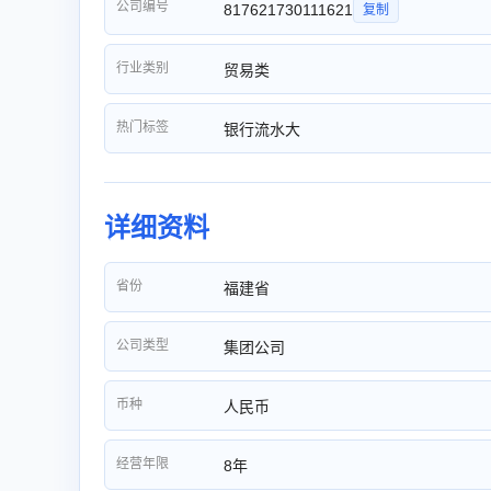
公司编号
817621730111621
复制
行业类别
贸易类
热门标签
银行流水大
详细资料
省份
福建省
公司类型
集团公司
币种
人民币
经营年限
8年