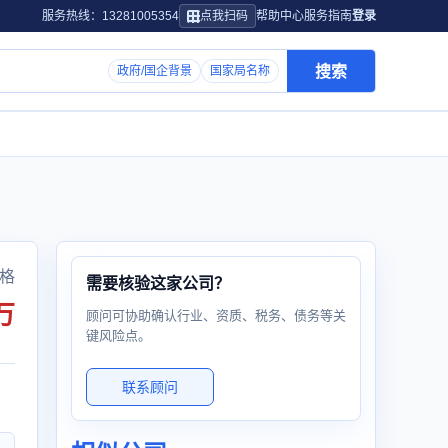
服务热线：13281005354
点我扫码
帮助中心
服务指南
登录
搜索
政府/国企背景
国家局名称
格
需要核验这家公司？
万
顾问可协助确认行业、资质、税务、债务等关
键风险点。
联系顾问