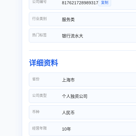
公司编号
817621728989317
复制
行业类别
服务类
热门标签
银行流水大
详细资料
省份
上海市
公司类型
个人独资公司
币种
人民币
经营年限
10年