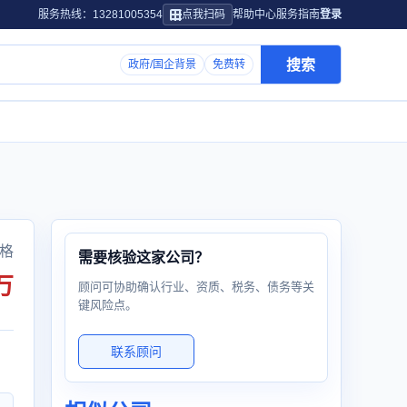
服务热线：13281005354
点我扫码
帮助中心
服务指南
登录
搜索
政府/国企背景
免费转
格
需要核验这家公司？
万
顾问可协助确认行业、资质、税务、债务等关
键风险点。
联系顾问