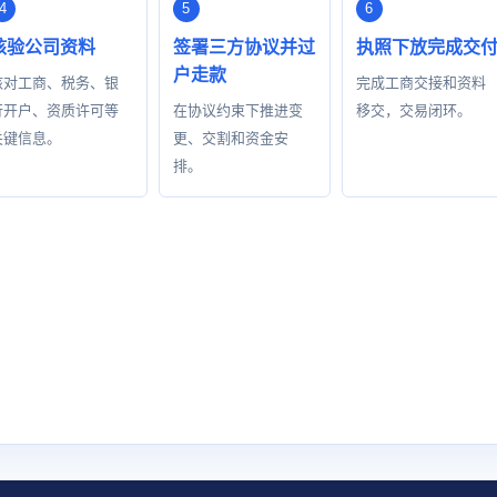
核验公司资料
签署三方协议并过
执照下放完成交
户走款
核对工商、税务、银
完成工商交接和资料
行开户、资质许可等
在协议约束下推进变
移交，交易闭环。
关键信息。
更、交割和资金安
排。