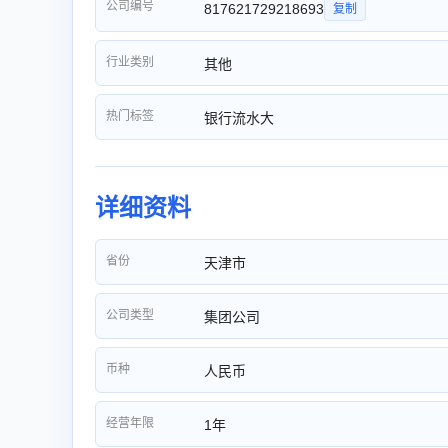
公司编号
817621729218693
复制
行业类别
其他
热门标签
银行流水大
详细资料
省份
天津市
公司类型
集团公司
币种
人民币
经营年限
1年