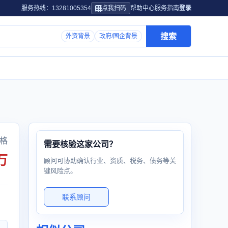
服务热线：13281005354
点我扫码
帮助中心
服务指南
登录
搜索
外资背景
政府/国企背景
格
需要核验这家公司？
万
顾问可协助确认行业、资质、税务、债务等关
键风险点。
联系顾问