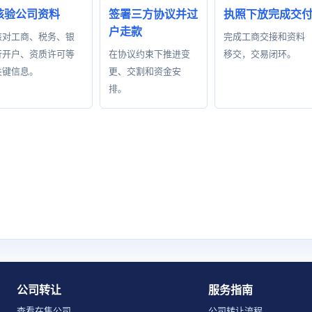
核验公司资料
签署三方协议并过
执照下放完成交
户走款
核对工商、税务、银
完成工商交接和资料
行开户、资质许可等
在协议约束下推进变
移交，交易闭环。
关键信息。
更、交割和资金安
排。
公司转让
服务指南
查看在售公司
公司转让流程