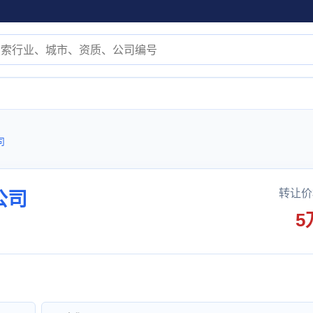
司
转让价
公司
5