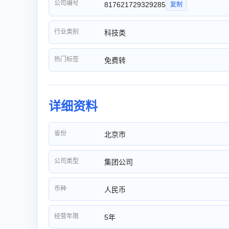
公司编号
817621729329285
复制
行业类别
科技类
热门标签
免费转
详细资料
省份
北京市
公司类型
集团公司
币种
人民币
经营年限
5年