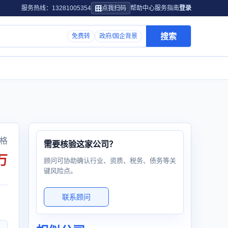
服务热线：13281005354
点我扫码
帮助中心
服务指南
登录
搜索
免费转
政府/国企背景
格
需要核验这家公司？
万
顾问可协助确认行业、资质、税务、债务等关
键风险点。
联系顾问