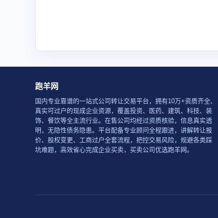
跑羊网
国内专业靠谱的一站式公司转让交易平台，拥有10万+资质齐全、
真实可过户的现成企业资源，覆盖投资、医药、建筑、科技、装
饰、餐饮等全主流行业。在售公司均经过资质核验，信息真实透
明，无隐性债务隐患。平台配备专业顾问全程跟进，讲解转让报
价、股权变更、工商过户全套流程，把控交易风险，规避各类踩
坑难题，高效省心完成企业买卖，买卖公司优选跑羊网。