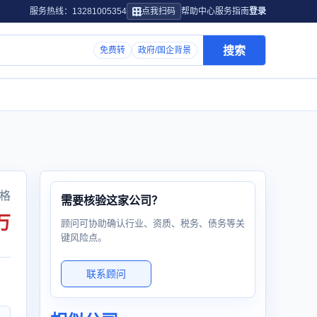
服务热线：13281005354
点我扫码
帮助中心
服务指南
登录
搜索
免费转
政府/国企背景
格
需要核验这家公司？
万
顾问可协助确认行业、资质、税务、债务等关
键风险点。
联系顾问