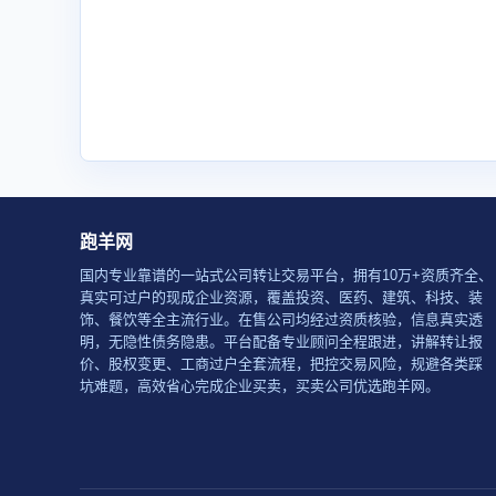
跑羊网
国内专业靠谱的一站式公司转让交易平台，拥有10万+资质齐全、
真实可过户的现成企业资源，覆盖投资、医药、建筑、科技、装
饰、餐饮等全主流行业。在售公司均经过资质核验，信息真实透
明，无隐性债务隐患。平台配备专业顾问全程跟进，讲解转让报
价、股权变更、工商过户全套流程，把控交易风险，规避各类踩
坑难题，高效省心完成企业买卖，买卖公司优选跑羊网。