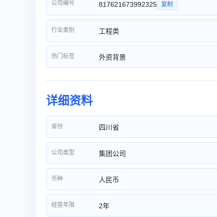
公司编号
817621673992325
复制
行业类别
工程类
热门标签
外资背景
详细资料
省份
四川省
公司类型
集团公司
币种
人民币
经营年限
2年