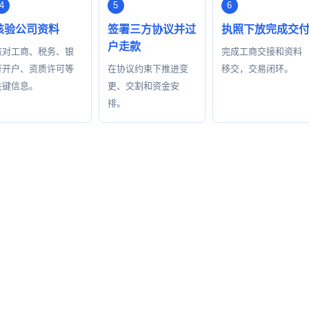
核验公司资料
签署三方协议并过
执照下放完成交
户走款
核对工商、税务、银
完成工商交接和资料
行开户、资质许可等
在协议约束下推进变
移交，交易闭环。
关键信息。
更、交割和资金安
排。