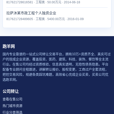
817621728616581 · 工程类 · 50.00万元 · 2014-06-18
拉萨沐某市政工程个人独资企业
817621728489605 · 工程类 · 5400.00万元 · 2016-01-09
跑羊网
国内专业靠谱的一站式公司转让交易平台，拥有10万+资质齐全、真实可过
户的现成企业资源，覆盖投资、医药、建筑、科技、装饰、餐饮等全主流
行业。在售公司均经过资质核验，信息真实透明，无隐性债务隐患。平台
配备专业顾问全程跟进，讲解转让报价、股权变更、工商过户全套流程，
把控交易风险，规避各类踩坑难题，高效省心完成企业买卖，买卖公司优
选跑羊网。
公司转让
查看在售公司
热门城市资源
行业分类筛选