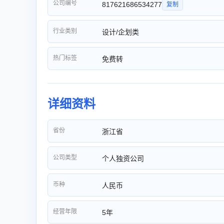
公司编号
817621686534277
复制
行业类别
设计/企划类
热门标签
免费转
详细资料
省份
浙江省
公司类型
个人独资公司
币种
人民币
经营年限
5年