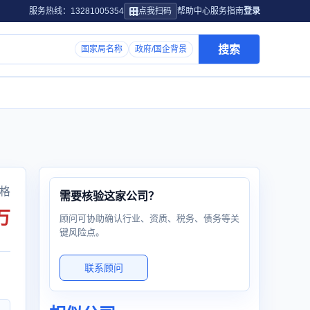
服务热线：13281005354
点我扫码
帮助中心
服务指南
登录
搜索
国家局名称
政府/国企背景
格
需要核验这家公司？
万
顾问可协助确认行业、资质、税务、债务等关
键风险点。
联系顾问