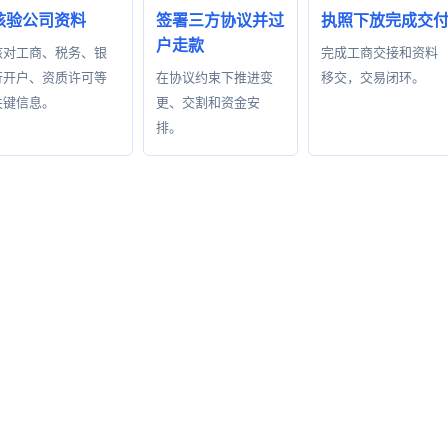
核验公司资料
签署三方协议并过
执照下放完成交
户走款
核对工商、税务、银
完成工商交接和资料
行开户、资质许可等
在协议约束下推进变
移交，交易闭环。
关键信息。
更、交割和资金安
排。