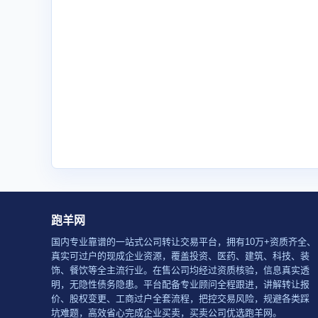
跑羊网
国内专业靠谱的一站式公司转让交易平台，拥有10万+资质齐全、
真实可过户的现成企业资源，覆盖投资、医药、建筑、科技、装
饰、餐饮等全主流行业。在售公司均经过资质核验，信息真实透
明，无隐性债务隐患。平台配备专业顾问全程跟进，讲解转让报
价、股权变更、工商过户全套流程，把控交易风险，规避各类踩
坑难题，高效省心完成企业买卖，买卖公司优选跑羊网。