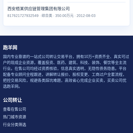
西安梧某供应链管理集团有限公司
817621727932549 · 综合类 · 350.00万元 · 2012-08-03
跑羊网
国内专业靠谱的一站式公司转让交易平台，拥有10万+资质齐全、真实可过
户的现成企业资源，覆盖投资、医药、建筑、科技、装饰、餐饮等全主流
行业。在售公司均经过资质核验，信息真实透明，无隐性债务隐患。平台
配备专业顾问全程跟进，讲解转让报价、股权变更、工商过户全套流程，
把控交易风险，规避各类踩坑难题，高效省心完成企业买卖，买卖公司优
选跑羊网。
公司转让
查看在售公司
热门城市资源
行业分类筛选