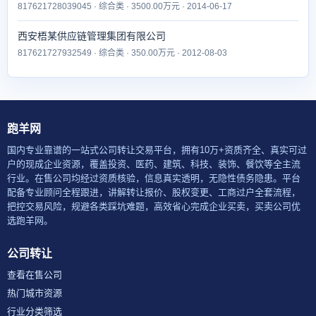
817621728039045 · 综合类 · 3500.00万元 · 2014-06-17
西安梧某供应链管理集团有限公司
817621727932549 · 综合类 · 350.00万元 · 2012-08-03
跑羊网
国内专业靠谱的一站式公司转让交易平台，拥有10万+资质齐全、真实可过
户的现成企业资源，覆盖投资、医药、建筑、科技、装饰、餐饮等全主流
行业。在售公司均经过资质核验，信息真实透明，无隐性债务隐患。平台
配备专业顾问全程跟进，讲解转让报价、股权变更、工商过户全套流程，
把控交易风险，规避各类踩坑难题，高效省心完成企业买卖，买卖公司优
选跑羊网。
公司转让
查看在售公司
热门城市资源
行业分类筛选