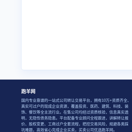
跑羊网
国内专业靠谱的一站式公司转让交易平台，拥有10万+资质齐全、
真实可过户的现成企业资源，覆盖投资、医药、建筑、科技、装
饰、餐饮等全主流行业。在售公司均经过资质核验，信息真实透
明，无隐性债务隐患。平台配备专业顾问全程跟进，讲解转让报
价、股权变更、工商过户全套流程，把控交易风险，规避各类踩
坑难题，高效省心完成企业买卖，买卖公司优选跑羊网。