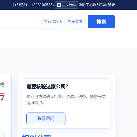
服务热线：13281005354
点我扫码
帮助中心
服务指南
登录
搜索
银行流水大
外资背景
格
需要核验这家公司？
万
顾问可协助确认行业、资质、税务、债务等关
键风险点。
联系顾问