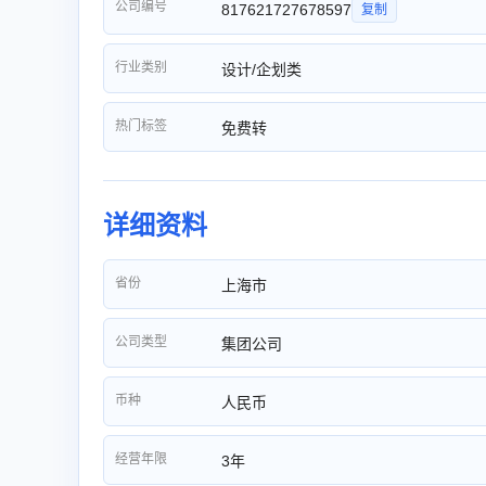
公司编号
817621727678597
复制
行业类别
设计/企划类
热门标签
免费转
详细资料
省份
上海市
公司类型
集团公司
币种
人民币
经营年限
3年