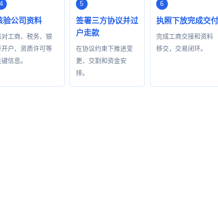
核验公司资料
签署三方协议并过
执照下放完成交
户走款
核对工商、税务、银
完成工商交接和资料
行开户、资质许可等
在协议约束下推进变
移交，交易闭环。
关键信息。
更、交割和资金安
排。