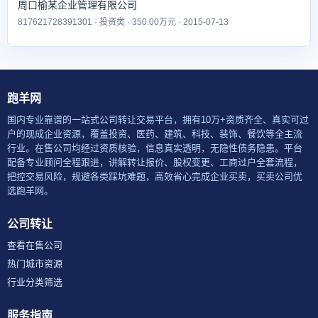
周口榆某企业管理有限公司
817621728391301 · 投资类 · 350.00万元 · 2015-07-13
跑羊网
国内专业靠谱的一站式公司转让交易平台，拥有10万+资质齐全、真实可过
户的现成企业资源，覆盖投资、医药、建筑、科技、装饰、餐饮等全主流
行业。在售公司均经过资质核验，信息真实透明，无隐性债务隐患。平台
配备专业顾问全程跟进，讲解转让报价、股权变更、工商过户全套流程，
把控交易风险，规避各类踩坑难题，高效省心完成企业买卖，买卖公司优
选跑羊网。
公司转让
查看在售公司
热门城市资源
行业分类筛选
服务指南