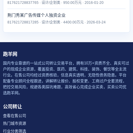
817621728837765 · 设计/企划类 · 950.00万元 · 2016-01-20
荆门秀某广告传媒个人独资企业
817621728817285 · 设计/企划类 · 4400.00万元 · 2026-03-24
跑羊网
国内专业靠谱的一站式公司转让交易平台，拥有10万+资质齐全、真实可过
户的现成企业资源，覆盖投资、医药、建筑、科技、装饰、餐饮等全主流
行业。在售公司均经过资质核验，信息真实透明，无隐性债务隐患。平台
配备专业顾问全程跟进，讲解转让报价、股权变更、工商过户全套流程，
把控交易风险，规避各类踩坑难题，高效省心完成企业买卖，买卖公司优
选跑羊网。
公司转让
查看在售公司
热门城市资源
行业分类筛选