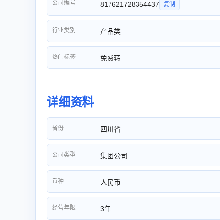
公司编号
817621728354437
复制
行业类别
产品类
热门标签
免费转
详细资料
省份
四川省
公司类型
集团公司
币种
人民币
经营年限
3年