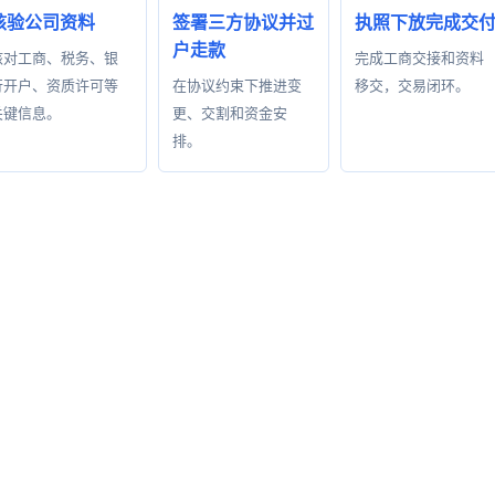
核验公司资料
签署三方协议并过
执照下放完成交
户走款
核对工商、税务、银
完成工商交接和资料
行开户、资质许可等
在协议约束下推进变
移交，交易闭环。
关键信息。
更、交割和资金安
排。