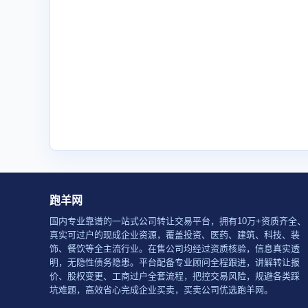
跑羊网
国内专业靠谱的一站式公司转让交易平台，拥有10万+资质齐全、
真实可过户的现成企业资源，覆盖投资、医药、建筑、科技、装
饰、餐饮等全主流行业。在售公司均经过资质核验，信息真实透
明，无隐性债务隐患。平台配备专业顾问全程跟进，讲解转让报
价、股权变更、工商过户全套流程，把控交易风险，规避各类踩
坑难题，高效省心完成企业买卖，买卖公司优选跑羊网。