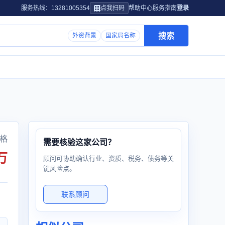
服务热线：13281005354
点我扫码
帮助中心
服务指南
登录
搜索
外资背景
国家局名称
格
需要核验这家公司？
万
顾问可协助确认行业、资质、税务、债务等关
键风险点。
联系顾问