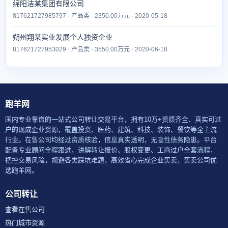
绵阳洁某集团有限公司
817621727985797 · 产品类 · 2350.00万元 · 2020-05-18
朔州翔某实业发展个人独资企业
817621727953029 · 产品类 · 3550.00万元 · 2020-06-18
跑羊网
国内专业靠谱的一站式公司转让交易平台，拥有10万+资质齐全、真实可过
户的现成企业资源，覆盖投资、医药、建筑、科技、装饰、餐饮等全主流
行业。在售公司均经过资质核验，信息真实透明，无隐性债务隐患。平台
配备专业顾问全程跟进，讲解转让报价、股权变更、工商过户全套流程，
把控交易风险，规避各类踩坑难题，高效省心完成企业买卖，买卖公司优
选跑羊网。
公司转让
查看在售公司
热门城市资源