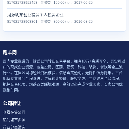
817621728952453 · 金融类 · 150.00万元 · 2017-06-25
河源明某创业投资个人独资企业
817621728903301 · 金融类 · 300.00万元 · 2016-03-25
跑羊网
国内专业靠谱的一站式公司转让交易平台，拥有10万+资质齐全、真实可过
户的现成企业资源，覆盖投资、医药、建筑、科技、装饰、餐饮等全主流
行业。在售公司均经过资质核验，信息真实透明，无隐性债务隐患。平台
配备专业顾问全程跟进，讲解转让报价、股权变更、工商过户全套流程，
把控交易风险，规避各类踩坑难题，高效省心完成企业买卖，买卖公司优
选跑羊网。
公司转让
查看在售公司
热门城市资源
行业分类筛选