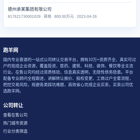
德州承某集团有限公司
817621730001029 · 其他 · 800.00万元 · 2023-04-26
跑羊网
国内专业靠谱的一站式公司转让交易平台，拥有10万+资质齐全、真实可过
户的现成企业资源，覆盖投资、医药、建筑、科技、装饰、餐饮等全主流
行业。在售公司均经过资质核验，信息真实透明，无隐性债务隐患。平台
配备专业顾问全程跟进，讲解转让报价、股权变更、工商过户全套流程，
把控交易风险，规避各类踩坑难题，高效省心完成企业买卖，买卖公司优
选跑羊网。
公司转让
查看在售公司
热门城市资源
行业分类筛选