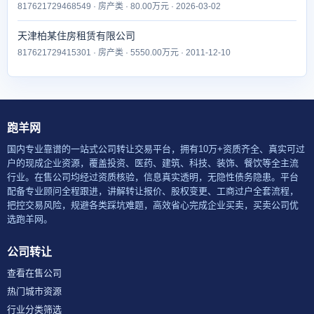
817621729468549 · 房产类 · 80.00万元 · 2026-03-02
天津柏某住房租赁有限公司
817621729415301 · 房产类 · 5550.00万元 · 2011-12-10
跑羊网
国内专业靠谱的一站式公司转让交易平台，拥有10万+资质齐全、真实可过
户的现成企业资源，覆盖投资、医药、建筑、科技、装饰、餐饮等全主流
行业。在售公司均经过资质核验，信息真实透明，无隐性债务隐患。平台
配备专业顾问全程跟进，讲解转让报价、股权变更、工商过户全套流程，
把控交易风险，规避各类踩坑难题，高效省心完成企业买卖，买卖公司优
选跑羊网。
公司转让
查看在售公司
热门城市资源
行业分类筛选