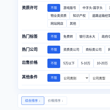
资质许可
不限
游戏版号
中字头-国字头
物业类资质
知识产权
道路运输经
网站网店
其他
热门标签
不限
免费转
银行流水大
政府
热门公司
不限
资质类公司
商标类公司
出售价格
不限
5万以下
5-10万
10-20万
其他条件
不限
综合排序
↓
价格排序
↓