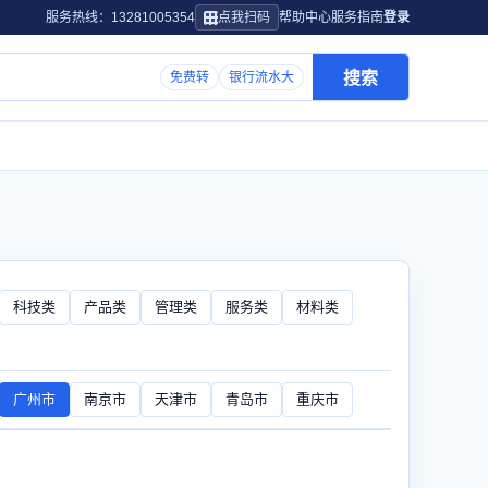
服务热线：13281005354
点我扫码
帮助中心
服务指南
登录
搜索
免费转
银行流水大
科技类
产品类
管理类
服务类
材料类
广州市
南京市
天津市
青岛市
重庆市