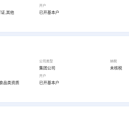
开户
证,其他
已开基本户
公司类型
纳税
集团公司
未核税
开户
,食品类资质
已开基本户