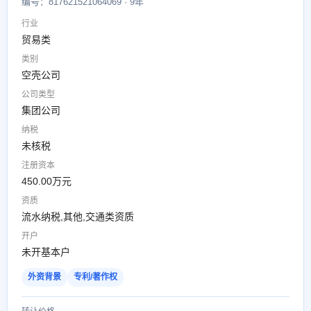
编号：817621521064069 · 9年
行业
贸易类
类别
空壳公司
公司类型
集团公司
纳税
未核税
注册资本
450.00万元
资质
流水纳税,其他,交通类资质
开户
未开基本户
外资背景
专利/著作权