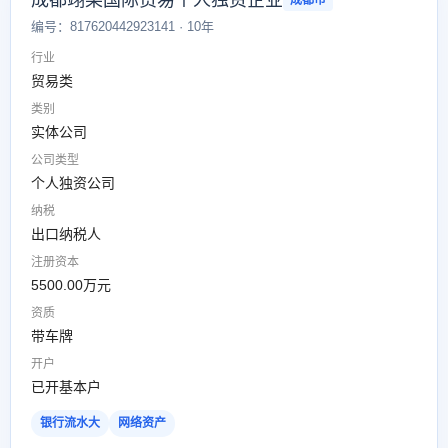
成都翊某国际贸易个人独资企业
成都市
编号：817620442923141 · 10年
行业
贸易类
类别
实体公司
公司类型
个人独资公司
纳税
出口纳税人
注册资本
5500.00万元
资质
带车牌
开户
已开基本户
银行流水大
网络资产