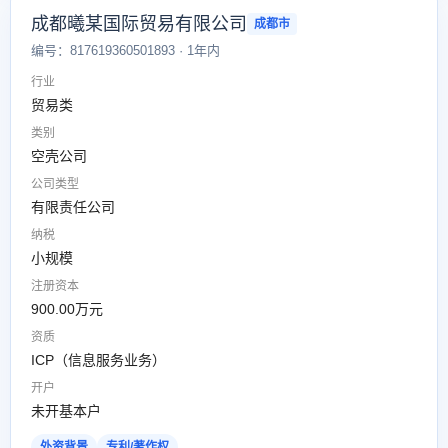
成都曦某国际贸易有限公司
成都市
编号：817619360501893 · 1年内
行业
贸易类
类别
空壳公司
公司类型
有限责任公司
纳税
小规模
注册资本
900.00万元
资质
ICP（信息服务业务）
开户
未开基本户
外资背景
专利/著作权