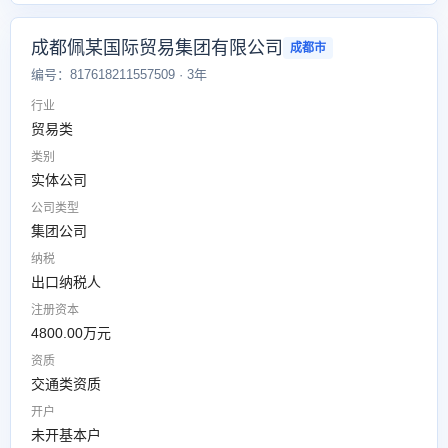
成都佩某国际贸易集团有限公司
成都市
编号：817618211557509 · 3年
行业
贸易类
类别
实体公司
公司类型
集团公司
纳税
出口纳税人
注册资本
4800.00万元
资质
交通类资质
开户
未开基本户