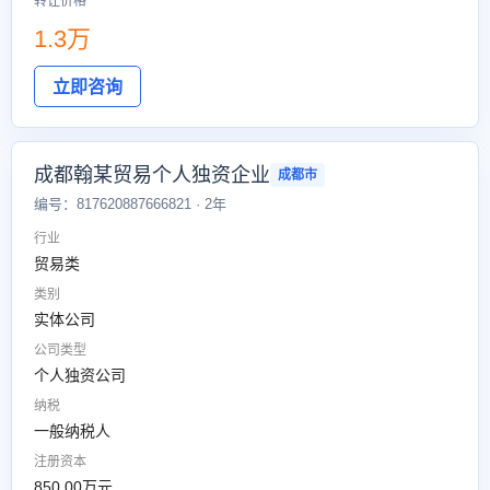
转让价格
1.3万
立即咨询
成都翰某贸易个人独资企业
成都市
编号：817620887666821 · 2年
行业
贸易类
类别
实体公司
公司类型
个人独资公司
纳税
一般纳税人
注册资本
850.00万元