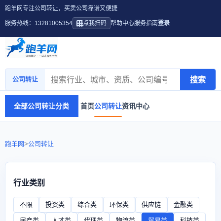
跑羊网专注公司转让，买卖公司靠谱又便捷
服务热线：13281005354
点我扫码
帮助中心
服务指南
登录
搜索
公司转让
全部公司转让分类
首页
公司转让
资讯中心
跑羊网
>
公司转让
行业类别
不限
投资类
综合类
环保类
供应链
金融类
房产类
人才类
代理类
物流类
贸易类
科技类