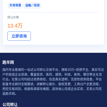
外资背景
金融／投资
转让价格
13.4万
立即咨询
跑羊网
国内专业靠谱的一站式公司转让交易平台，拥有10万+资质齐全、真实可过
户的现成企业资源，覆盖投资、医药、建筑、科技、装饰、餐饮等全主流
行业。在售公司均经过资质核验，信息真实透明，无隐性债务隐患。平台
配备专业顾问全程跟进，讲解转让报价、股权变更、工商过户全套流程，
把控交易风险，规避各类踩坑难题，高效省心完成企业买卖，买卖公司优
选跑羊网。
公司转让