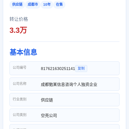
供应链
成都市
10年
在售
转让价格
3.3万
基本信息
公司编号
817621630251141
复制
公司名称
成都勉某信息咨询个人独资企业
行业类别
供应链
公司类别
空壳公司