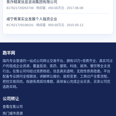
焦作精某信息咨询集团有限公司
817621729263749 · 供应链 · 450.00万元 · 2017-06-08
咸宁希某实业发展个人独资企业
817621729108101 · 供应链 · 950.00万元 · 2015-05-12
跑羊网
国内专业靠谱的一站式公司转让交易平台，拥有10万+资质齐全、真实可过
户的现成企业资源，覆盖投资、医药、建筑、科技、装饰、餐饮等全主流
行业。在售公司均经过资质核验，信息真实透明，无隐性债务隐患。平台
配备专业顾问全程跟进，讲解转让报价、股权变更、工商过户全套流程，
把控交易风险，规避各类踩坑难题，高效省心完成企业买卖，买卖公司优
选跑羊网。
公司转让
查看在售公司
热门城市资源