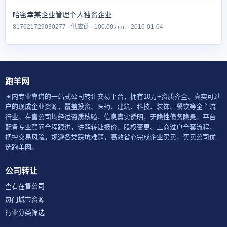
哈密幸某企业管理个人独资企业
817621729030277 · 供应链 · 100.00万元 · 2016-01-04
跑羊网
国内专业靠谱的一站式公司转让交易平台，拥有10万+资质齐全、真实可过
户的现成企业资源，覆盖投资、医药、建筑、科技、装饰、餐饮等全主流
行业。在售公司均经过资质核验，信息真实透明，无隐性债务隐患。平台
配备专业顾问全程跟进，讲解转让报价、股权变更、工商过户全套流程，
把控交易风险，规避各类踩坑难题，高效省心完成企业买卖，买卖公司优
选跑羊网。
公司转让
查看在售公司
热门城市资源
行业分类筛选