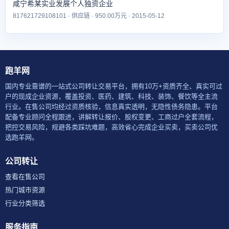
咸宁希某实业发展个人独资企业
817621729108101 · 供应链 · 950.00万元 · 2015-05-12
跑羊网
国内专业靠谱的一站式公司转让交易平台，拥有10万+资质齐全、真实可过
户的现成企业资源，覆盖投资、医药、建筑、科技、装饰、餐饮等全主流
行业。在售公司均经过资质核验，信息真实透明，无隐性债务隐患。平台
配备专业顾问全程跟进，讲解转让报价、股权变更、工商过户全套流程，
把控交易风险，规避各类踩坑难题，高效省心完成企业买卖，买卖公司优
选跑羊网。
公司转让
查看在售公司
热门城市资源
行业分类筛选
服务指南