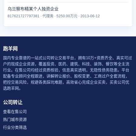
乌兰察布精某个人独资企业
817621727797381 · 代理类 · 5250.00万元 · 2013-06-12
跑羊网
国内专业靠谱的一站式公司转让交易平台，拥有10万+资质齐全、真实可过
户的现成企业资源，覆盖投资、医药、建筑、科技、装饰、餐饮等全主流
行业。在售公司均经过资质核验，信息真实透明，无隐性债务隐患。平台
配备专业顾问全程跟进，讲解转让报价、股权变更、工商过户全套流程，
把控交易风险，规避各类踩坑难题，高效省心完成企业买卖，买卖公司优
选跑羊网。
公司转让
查看在售公司
热门城市资源
行业分类筛选