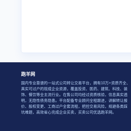
跑羊网
国内专业靠谱的一站式公司转让交易平台，拥有10万+资质齐全、
真实可过户的现成企业资源，覆盖投资、医药、建筑、科技、装
饰、餐饮等全主流行业。在售公司均经过资质核验，信息真实透
明，无隐性债务隐患。平台配备专业顾问全程跟进，讲解转让报
价、股权变更、工商过户全套流程，把控交易风险，规避各类踩
坑难题，高效省心完成企业买卖，买卖公司优选跑羊网。