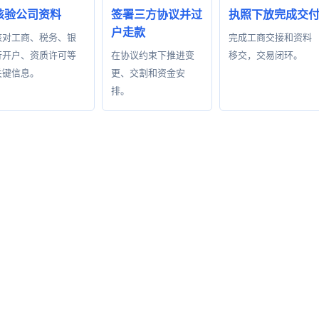
核验公司资料
签署三方协议并过
执照下放完成交
户走款
核对工商、税务、银
完成工商交接和资料
行开户、资质许可等
在协议约束下推进变
移交，交易闭环。
关键信息。
更、交割和资金安
排。