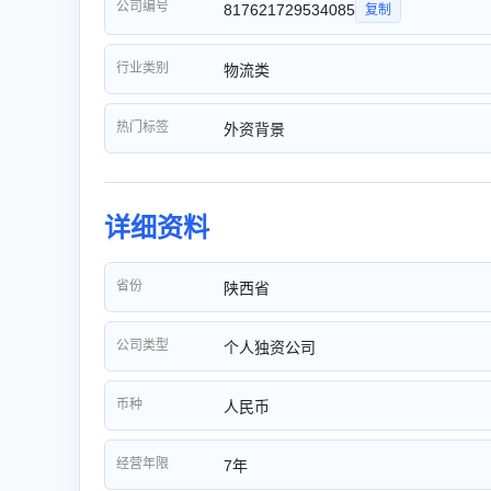
公司编号
817621729534085
复制
行业类别
物流类
热门标签
外资背景
详细资料
省份
陕西省
公司类型
个人独资公司
币种
人民币
经营年限
7年