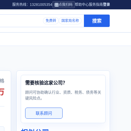
服务热线：13281005354
点我扫码
帮助中心
服务指南
登录
搜索
免费转
国家局名称
格
需要核验这家公司？
万
顾问可协助确认行业、资质、税务、债务等关
键风险点。
联系顾问