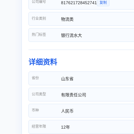
公司编号
817621728452741
复制
行业类别
物流类
热门标签
银行流水大
详细资料
省份
山东省
公司类型
有限责任公司
币种
人民币
经营年限
12年