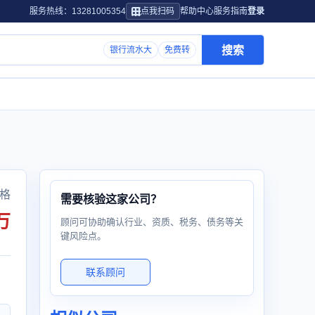
服务热线：13281005354
点我扫码
帮助中心
服务指南
登录
搜索
银行流水大
免费转
格
需要核验这家公司？
万
顾问可协助确认行业、资质、税务、债务等关
键风险点。
联系顾问