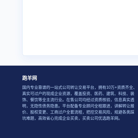
跑羊网
国内专业靠谱的一站式公司转让交易平台，拥有10万+资质齐全、
真实可过户的现成企业资源，覆盖投资、医药、建筑、科技、装
饰、餐饮等全主流行业。在售公司均经过资质核验，信息真实透
明，无隐性债务隐患。平台配备专业顾问全程跟进，讲解转让报
价、股权变更、工商过户全套流程，把控交易风险，规避各类踩
坑难题，高效省心完成企业买卖，买卖公司优选跑羊网。