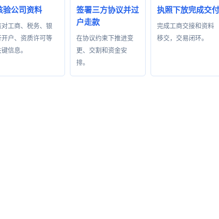
核验公司资料
签署三方协议并过
执照下放完成交
户走款
核对工商、税务、银
完成工商交接和资料
行开户、资质许可等
在协议约束下推进变
移交，交易闭环。
关键信息。
更、交割和资金安
排。