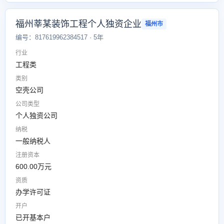
福州莘某装饰工程个人独资企业
福州市
编号：817619962384517 · 5年
行业
工程类
类别
空壳公司
公司类型
个人独资公司
纳税
一般纳税人
注册资本
600.00万元
资质
办学许可证
开户
已开基本户