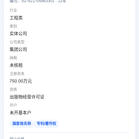
编号：817621705863301 · 12年
行业
工程类
类别
实体公司
公司类型
集团公司
纳税
未核税
注册资本
750.00万元
资质
出版物经营许可证
开户
未开基本户
国家局名称
专利/著作权