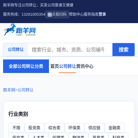
跑羊网专注公司转让，买卖公司靠谱又便捷
服务热线：13281005354
点我扫码
帮助中心
服务指南
登录
搜索
公司转让
全部公司转让分类
首页
公司转让
资讯中心
跑羊网
>
公司转让
行业类别
不限
投资类
综合类
环保类
供应链
金融类
房产类
人才类
代理类
物流类
贸易类
科技类