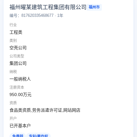
福州曜某建筑工程集团有限公司
福州市
编号：817620335468677 · 1年
行业
工程类
类别
空壳公司
公司类型
集团公司
纳税
一般纳税人
注册资本
950.00万元
资质
食品类资质,劳务派遣许可证,网站网店
开户
已开基本户
免费转
专利/著作权