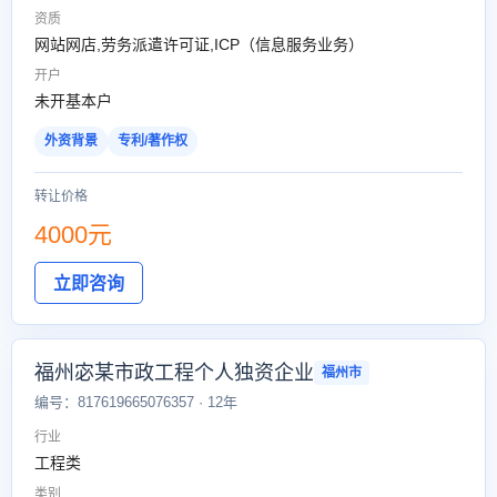
资质
网站网店,劳务派遣许可证,ICP（信息服务业务）
开户
未开基本户
外资背景
专利/著作权
转让价格
4000元
立即咨询
福州宓某市政工程个人独资企业
福州市
编号：817619665076357 · 12年
行业
工程类
类别