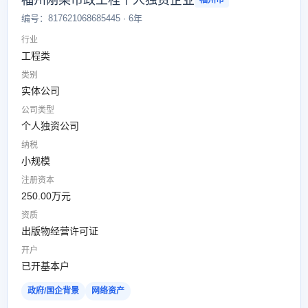
福州刚某市政工程个人独资企业
福州市
编号：817621068685445 · 6年
行业
工程类
类别
实体公司
公司类型
个人独资公司
纳税
小规模
注册资本
250.00万元
资质
出版物经营许可证
开户
已开基本户
政府/国企背景
网络资产