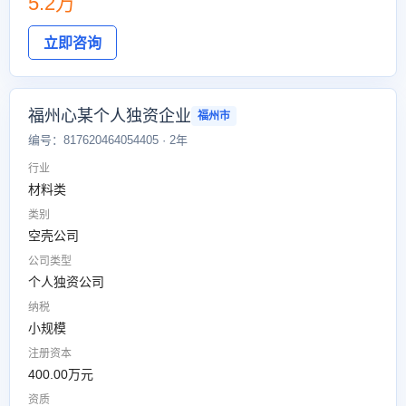
5.2万
立即咨询
福州心某个人独资企业
福州市
编号：817620464054405 · 2年
行业
材料类
类别
空壳公司
公司类型
个人独资公司
纳税
小规模
注册资本
400.00万元
资质