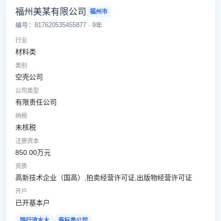
福州美某有限公司
福州市
编号：817620535455877 · 9年
行业
材料类
类别
空壳公司
公司类型
有限责任公司
纳税
未核税
注册资本
850.00万元
资质
高新技术企业（国高）,拍卖经营许可证,出版物经营许可证
开户
已开基本户
银行流水大
商标类公司