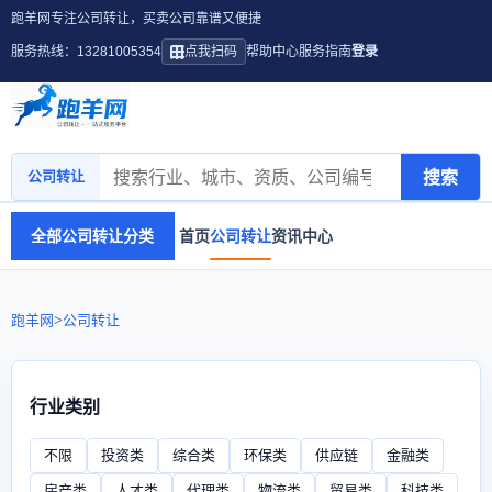
跑羊网专注公司转让，买卖公司靠谱又便捷
服务热线：13281005354
点我扫码
帮助中心
服务指南
登录
搜索
公司转让
全部公司转让分类
首页
公司转让
资讯中心
跑羊网
>
公司转让
行业类别
不限
投资类
综合类
环保类
供应链
金融类
房产类
人才类
代理类
物流类
贸易类
科技类