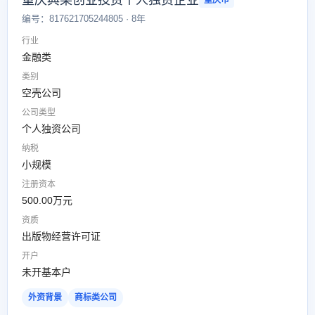
重庆典某创业投资个人独资企业
重庆市
编号：817621705244805 · 8年
行业
金融类
类别
空壳公司
公司类型
个人独资公司
纳税
小规模
注册资本
500.00万元
资质
出版物经营许可证
开户
未开基本户
外资背景
商标类公司