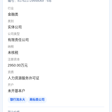
编号：817621729448069 · 6年
行业
金融类
类别
实体公司
公司类型
有限责任公司
纳税
未核税
注册资本
2950.00万元
资质
人力资源服务许可证
开户
未开基本户
银行流水大
商标类公司