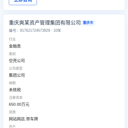
重庆爽某资产管理集团有限公司
重庆市
编号：817621724573829 · 10年
行业
金融类
类别
空壳公司
公司类型
集团公司
纳税
未核税
注册资本
650.00万元
资质
网站网店,带车牌
开户