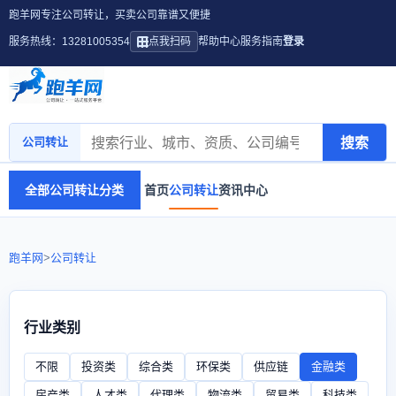
跑羊网专注公司转让，买卖公司靠谱又便捷
服务热线：13281005354
点我扫码
帮助中心
服务指南
登录
搜索
公司转让
全部公司转让分类
首页
公司转让
资讯中心
跑羊网
>
公司转让
行业类别
不限
投资类
综合类
环保类
供应链
金融类
房产类
人才类
代理类
物流类
贸易类
科技类