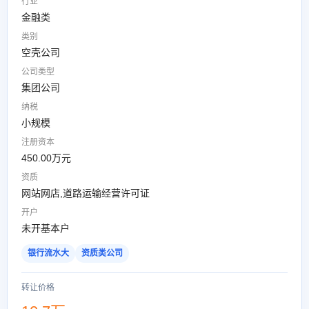
行业
金融类
类别
空壳公司
公司类型
集团公司
纳税
小规模
注册资本
450.00万元
资质
网站网店,道路运输经营许可证
开户
未开基本户
银行流水大
资质类公司
转让价格