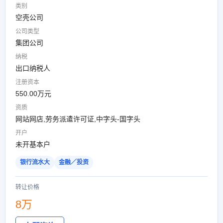
类别
空壳公司
公司类型
集团公司
纳税
出口纳税人
注册资本
550.00万元
资质
网站网店,劳务派遣许可证,中字头-国字头
开户
未开基本户
银行流水大
金融／投资
转让价格
8万