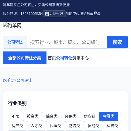
跑羊网专注公司转让，买卖公司靠谱又便捷
服务热线：13281005354
点我扫码
帮助中心
服务指南
登录
搜索
公司转让
全部公司转让分类
首页
公司转让
资讯中心
跑羊网
>
公司转让
行业类别
不限
投资类
综合类
环保类
供应链
金融类
房产类
人才类
代理类
物流类
贸易类
科技类