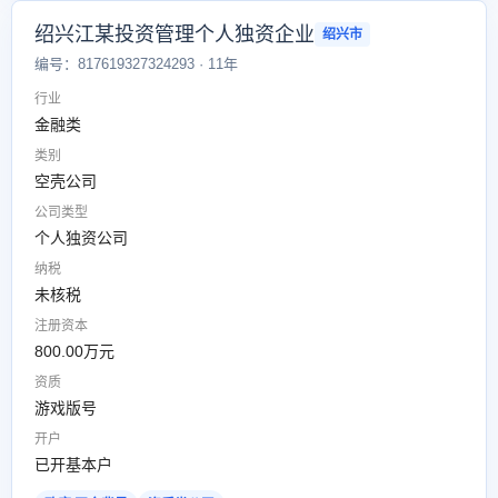
绍兴江某投资管理个人独资企业
绍兴市
编号：817619327324293 · 11年
行业
金融类
类别
空壳公司
公司类型
个人独资公司
纳税
未核税
注册资本
800.00万元
资质
游戏版号
开户
已开基本户