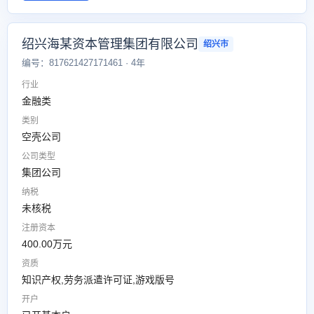
绍兴海某资本管理集团有限公司
绍兴市
编号：817621427171461 · 4年
行业
金融类
类别
空壳公司
公司类型
集团公司
纳税
未核税
注册资本
400.00万元
资质
知识产权,劳务派遣许可证,游戏版号
开户