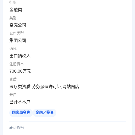
行业
金融类
类别
空壳公司
公司类型
集团公司
纳税
出口纳税人
注册资本
700.00万元
资质
医疗类资质,劳务派遣许可证,网站网店
开户
已开基本户
国家局名称
金融／投资
转让价格