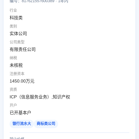
编号：817621557600389 · 1年内
行业
科技类
类别
实体公司
公司类型
有限责任公司
纳税
未核税
注册资本
1450.00万元
资质
ICP（信息服务业务）,知识产权
开户
已开基本户
银行流水大
商标类公司