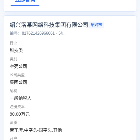
绍兴洛某网络科技集团有限公司
绍兴市
编号：817621426966661 · 5年
行业
科技类
类别
空壳公司
公司类型
集团公司
纳税
一般纳税人
注册资本
80.00万元
资质
带车牌,中字头-国字头,其他
开户