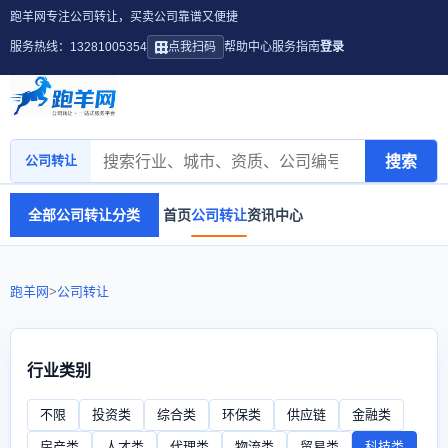
跑羊网专注公司转让，买卖公司靠谱又便捷
服务热线：13281005354
点我扫码
帮助中心
服务指南
登录
搜索
公司转让
全部公司转让分类
首页
公司转让
资讯中心
跑羊网
>
公司转让
行业类别
不限
投资类
综合类
环保类
供应链
金融类
房产类
人才类
代理类
物流类
贸易类
科技类