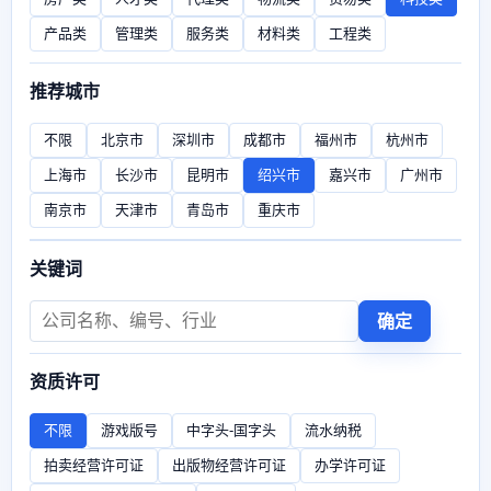
产品类
管理类
服务类
材料类
工程类
推荐城市
不限
北京市
深圳市
成都市
福州市
杭州市
上海市
长沙市
昆明市
绍兴市
嘉兴市
广州市
南京市
天津市
青岛市
重庆市
关键词
确定
资质许可
不限
游戏版号
中字头-国字头
流水纳税
拍卖经营许可证
出版物经营许可证
办学许可证