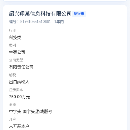
绍兴翔某信息科技有限公司
绍兴市
编号：817619551510661 · 1年内
行业
科技类
类别
空壳公司
公司类型
有限责任公司
纳税
出口纳税人
注册资本
750.00万元
资质
中字头-国字头,游戏版号
开户
未开基本户