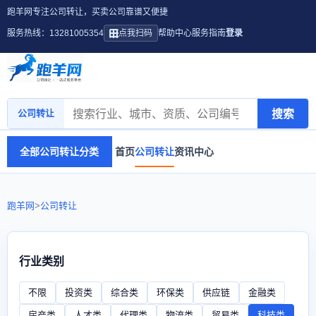
跑羊网专注公司转让，买卖公司靠谱又便捷
服务热线：13281005354
点我扫码
帮助中心
服务指南
登录
搜索
公司转让
全部公司转让分类
首页
公司转让
资讯中心
跑羊网
>
公司转让
行业类别
不限
投资类
综合类
环保类
供应链
金融类
房产类
人才类
代理类
物流类
贸易类
科技类