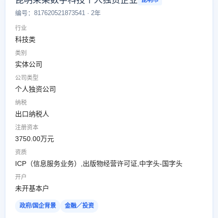
昆明茉某数字科技个人独资企业
昆明市
编号：817620521873541 · 2年
行业
科技类
类别
实体公司
公司类型
个人独资公司
纳税
出口纳税人
注册资本
3750.00万元
资质
ICP（信息服务业务）,出版物经营许可证,中字头-国字头
开户
未开基本户
政府/国企背景
金融／投资