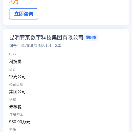
3万
立即咨询
昆明宥某数字科技集团有限公司
昆明市
编号：817619717890181 · 2年
行业
科技类
类别
空壳公司
公司类型
集团公司
纳税
未核税
注册资本
950.00万元
资质