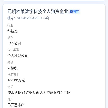
昆明梓某数字科技个人独资企业
昆明市
编号：817619266388101 · 4年
行业
科技类
类别
空壳公司
公司类型
个人独资公司
纳税
未核税
注册资本
100.00万元
资质
流水纳税,旅游类资质,人力资源服务许可证
开户
已开基本户