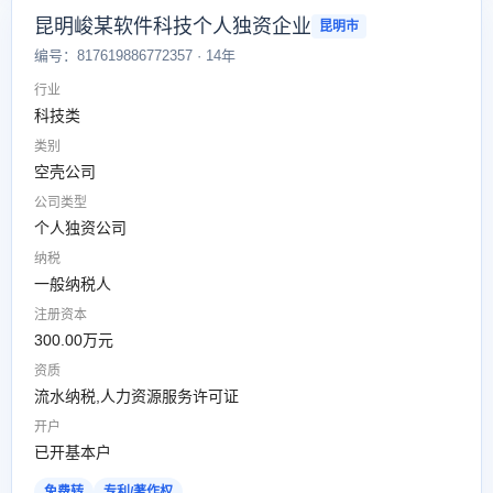
昆明峻某软件科技个人独资企业
昆明市
编号：817619886772357 · 14年
行业
科技类
类别
空壳公司
公司类型
个人独资公司
纳税
一般纳税人
注册资本
300.00万元
资质
流水纳税,人力资源服务许可证
开户
已开基本户
免费转
专利/著作权