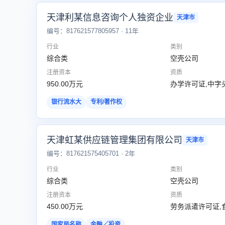
天津利某信息咨询个人独资企业
天津市
编号：817621577805957 · 11年
行业
类别
综合类
空壳公司
注册资本
资质
950.00万元
办学许可证,中字
银行流水大
专利/著作权
天津虹某供应链管理集团有限公司
天津市
编号：817621575405701 · 2年
行业
类别
综合类
空壳公司
注册资本
资质
450.00万元
劳务派遣许可证,
国家局名称
金融／投资