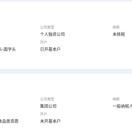
公司类型
纳税
个人独资公司
未核税
开户
头-国字头
已开基本户
公司类型
纳税
集团公司
一般纳税
开户
食品类资质
未开基本户