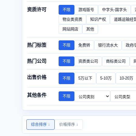
资质许可
不限
游戏版号
中字头-国字头
物业类资质
知识产权
道路运输经
网站网店
其他
热门标签
不限
免费转
银行流水大
政府
热门公司
不限
资质类公司
商标类公司
出售价格
不限
5万以下
5-10万
10-20万
其他条件
不限
综合排序
↓
价格排序
↓