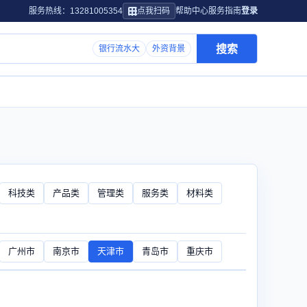
服务热线：13281005354
点我扫码
帮助中心
服务指南
登录
搜索
银行流水大
外资背景
科技类
产品类
管理类
服务类
材料类
广州市
南京市
天津市
青岛市
重庆市