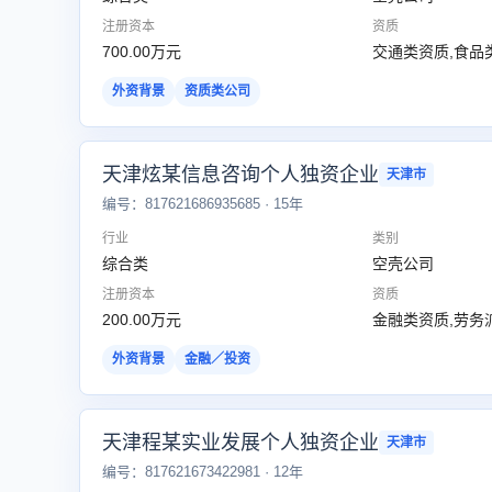
注册资本
资质
700.00万元
交通类资质,食品
外资背景
资质类公司
天津炫某信息咨询个人独资企业
天津市
编号：817621686935685 · 15年
行业
类别
综合类
空壳公司
注册资本
资质
200.00万元
金融类资质,劳务
外资背景
金融／投资
天津程某实业发展个人独资企业
天津市
编号：817621673422981 · 12年