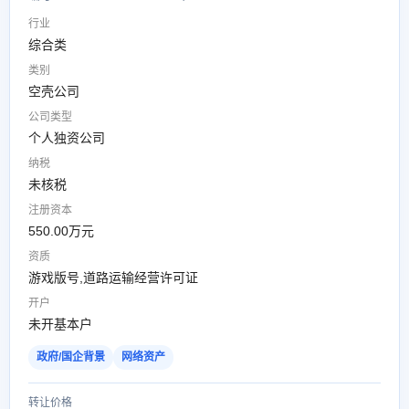
行业
综合类
类别
空壳公司
公司类型
个人独资公司
纳税
未核税
注册资本
550.00万元
资质
游戏版号,道路运输经营许可证
开户
未开基本户
政府/国企背景
网络资产
转让价格