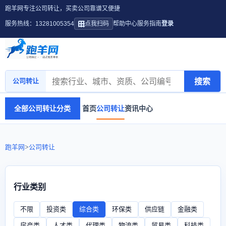
跑羊网专注公司转让，买卖公司靠谱又便捷
服务热线：13281005354
点我扫码
帮助中心
服务指南
登录
搜索
公司转让
全部公司转让分类
首页
公司转让
资讯中心
跑羊网
>
公司转让
行业类别
不限
投资类
综合类
环保类
供应链
金融类
房产类
人才类
代理类
物流类
贸易类
科技类