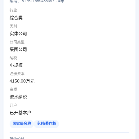
编号：817621559435397 · 4年
行业
综合类
类别
实体公司
公司类型
集团公司
纳税
小规模
注册资本
4150.00万元
资质
流水纳税
开户
已开基本户
国家局名称
专利/著作权