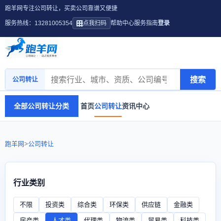
跑羊网专注公司转让，买卖公司靠谱又便捷
服务热线：13281005354
点我扫码
帮助中心
服务指南
登录
搜索
公司转让
全部公司转让分类
首页
公司转让
资讯中心
跑羊网
>
公司转让
行业类别
不限
投资类
综合类
环保类
供应链
金融类
房产类
人才类
代理类
物流类
贸易类
科技类