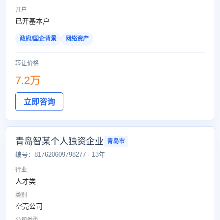
开户
已开基本户
政府/国企背景
网络资产
转让价格
7.2万
立即咨询
青岛智某个人独资企业
青岛市
编号：817620609798277 · 13年
行业
人才类
类别
空壳公司