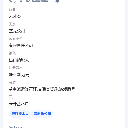
编号：817621636046981 · 4年
行业
人才类
类别
空壳公司
公司类型
有限责任公司
纳税
出口纳税人
注册资本
650.00万元
资质
劳务派遣许可证,交通类资质,游戏版号
开户
未开基本户
银行流水大
资质类公司