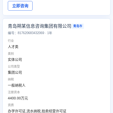
立即咨询
青岛朔某信息咨询集团有限公司
青岛市
编号：817620683432069 · 1年
行业
人才类
类别
实体公司
公司类型
集团公司
纳税
一般纳税人
注册资本
4400.00万元
资质
办学许可证,流水纳税,拍卖经营许可证