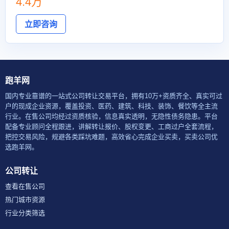
4.4万
立即咨询
跑羊网
国内专业靠谱的一站式公司转让交易平台，拥有10万+资质齐全、真实可过
户的现成企业资源，覆盖投资、医药、建筑、科技、装饰、餐饮等全主流
行业。在售公司均经过资质核验，信息真实透明，无隐性债务隐患。平台
配备专业顾问全程跟进，讲解转让报价、股权变更、工商过户全套流程，
把控交易风险，规避各类踩坑难题，高效省心完成企业买卖，买卖公司优
选跑羊网。
公司转让
查看在售公司
热门城市资源
行业分类筛选