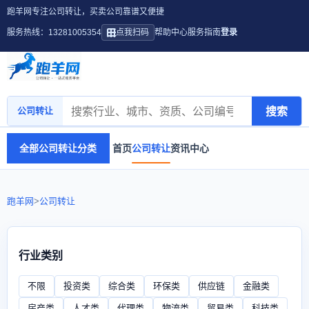
跑羊网专注公司转让，买卖公司靠谱又便捷
服务热线：13281005354
点我扫码
帮助中心
服务指南
登录
搜索
公司转让
全部公司转让分类
首页
公司转让
资讯中心
跑羊网
>
公司转让
行业类别
不限
投资类
综合类
环保类
供应链
金融类
房产类
人才类
代理类
物流类
贸易类
科技类