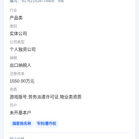
编号：817621518774405 · 8年
行业
产品类
类别
实体公司
公司类型
个人独资公司
纳税
出口纳税人
注册资本
1550.00万元
资质
游戏版号,劳务派遣许可证,物业类资质
开户
未开基本户
国家局名称
专利/著作权