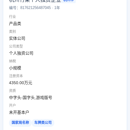
杭州竹某个人独资企业
杭州市
编号：817621256487045 · 1年
行业
产品类
类别
实体公司
公司类型
个人独资公司
纳税
小规模
注册资本
4350.00万元
资质
中字头-国字头,游戏版号
开户
未开基本户
国家局名称
车牌类公司