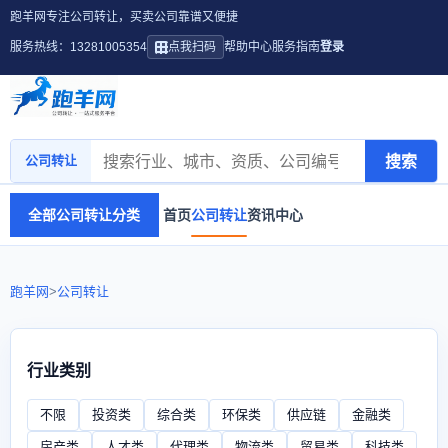
跑羊网专注公司转让，买卖公司靠谱又便捷
服务热线：13281005354
点我扫码
帮助中心
服务指南
登录
搜索
公司转让
全部公司转让分类
首页
公司转让
资讯中心
跑羊网
>
公司转让
行业类别
不限
投资类
综合类
环保类
供应链
金融类
房产类
人才类
代理类
物流类
贸易类
科技类