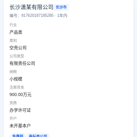
长沙潇某有限公司
长沙市
编号：817620187185285 · 1年内
行业
产品类
类别
空壳公司
公司类型
有限责任公司
纳税
小规模
注册资本
900.00万元
资质
办学许可证
开户
未开基本户
免费转
商标类公司