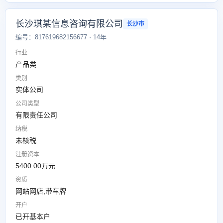
长沙琪某信息咨询有限公司
长沙市
编号：817619682156677 · 14年
行业
产品类
类别
实体公司
公司类型
有限责任公司
纳税
未核税
注册资本
5400.00万元
资质
网站网店,带车牌
开户
已开基本户