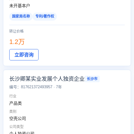
未开基本户
国家局名称
专利/著作权
转让价格
1.2万
立即咨询
长沙卿某实业发展个人独资企业
长沙市
编号：817621372493957 · 7年
行业
产品类
类别
空壳公司
公司类型
个人独资公司