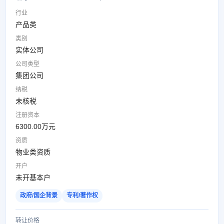
行业
产品类
类别
实体公司
公司类型
集团公司
纳税
未核税
注册资本
6300.00万元
资质
物业类资质
开户
未开基本户
政府/国企背景
专利/著作权
转让价格