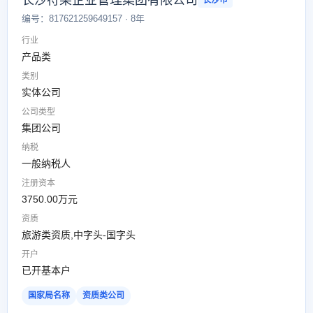
长沙符某企业管理集团有限公司
长沙市
编号：817621259649157 · 8年
行业
产品类
类别
实体公司
公司类型
集团公司
纳税
一般纳税人
注册资本
3750.00万元
资质
旅游类资质,中字头-国字头
开户
已开基本户
国家局名称
资质类公司