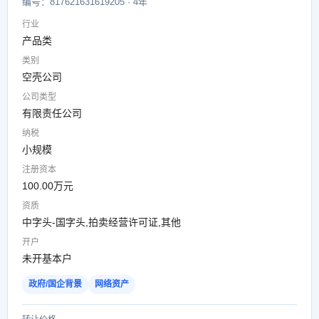
编号：817621631619205 · 4年
行业
产品类
类别
空壳公司
公司类型
有限责任公司
纳税
小规模
注册资本
100.00万元
资质
中字头-国字头,拍卖经营许可证,其他
开户
未开基本户
政府/国企背景
网络资产