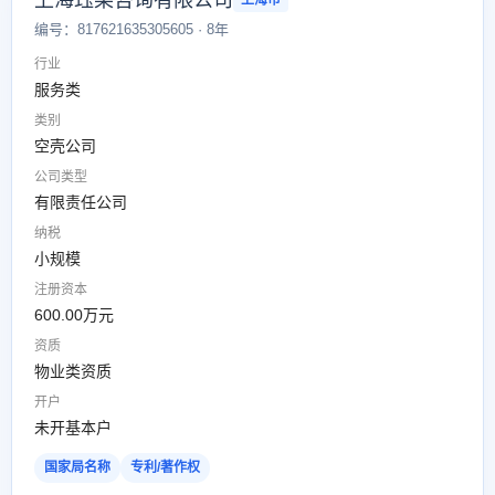
上海珏某咨询有限公司
上海市
编号：817621635305605 · 8年
行业
服务类
类别
空壳公司
公司类型
有限责任公司
纳税
小规模
注册资本
600.00万元
资质
物业类资质
开户
未开基本户
国家局名称
专利/著作权