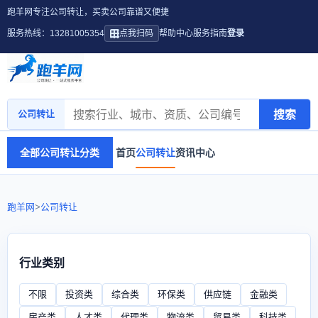
跑羊网专注公司转让，买卖公司靠谱又便捷
服务热线：13281005354
点我扫码
帮助中心
服务指南
登录
搜索
公司转让
全部公司转让分类
首页
公司转让
资讯中心
跑羊网
>
公司转让
行业类别
不限
投资类
综合类
环保类
供应链
金融类
房产类
人才类
代理类
物流类
贸易类
科技类