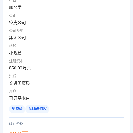
行业
服务类
类别
空壳公司
公司类型
集团公司
纳税
小规模
注册资本
850.00万元
资质
交通类资质
开户
已开基本户
免费转
专利/著作权
转让价格