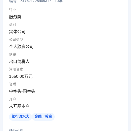
编号：817621728989317 · 10年
行业
服务类
类别
实体公司
公司类型
个人独资公司
纳税
出口纳税人
注册资本
1550.00万元
资质
中字头-国字头
开户
未开基本户
银行流水大
金融／投资