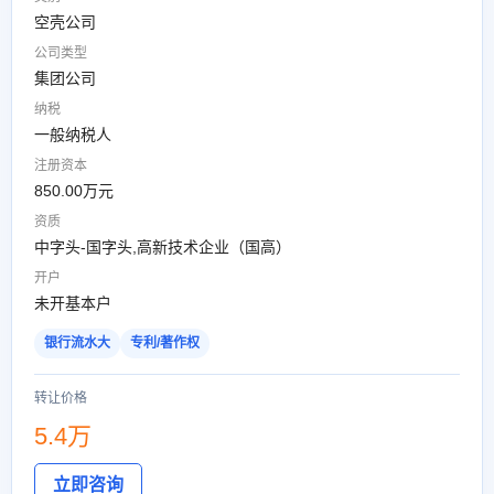
空壳公司
公司类型
集团公司
纳税
一般纳税人
注册资本
850.00万元
资质
中字头-国字头,高新技术企业（国高）
开户
未开基本户
银行流水大
专利/著作权
转让价格
5.4万
立即咨询